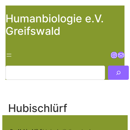
Zum
Inhalt
Humanbiologie e.V.
springen
Greifswald
Insta
E-Mai
Suchen
Hubischlürf